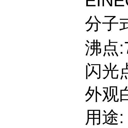
EINE
分子式
沸点:7
闪光点:
外观
用途: