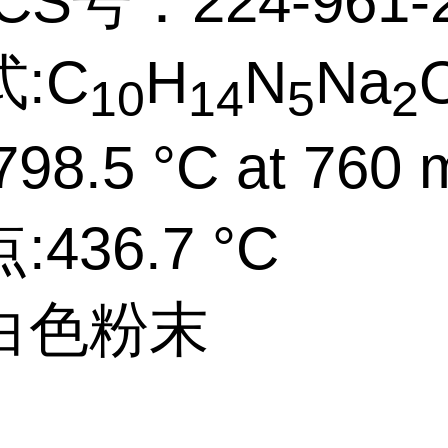
CS号：224-961-
:C
H
N
Na
10
14
5
2
98.5 °C at 760
436.7 °C
白色粉末