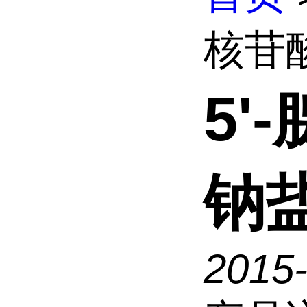
核苷
5'
钠
2015