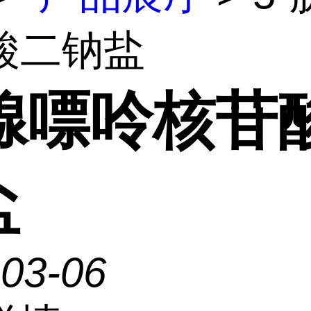
酸二钠盐
-腺嘌呤核苷
盐
-03-06