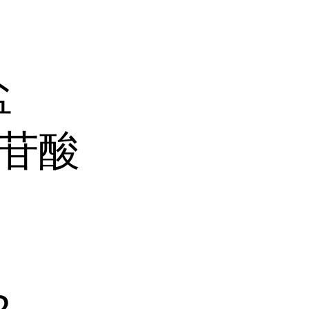
盐
核苷酸