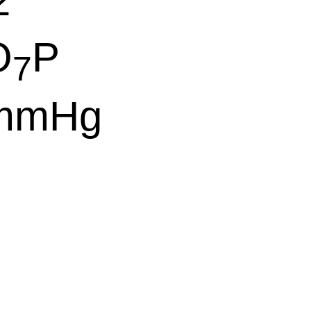
2
O
P
7
 mmHg