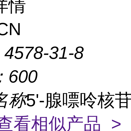
详情
CN
：
4578-31-8
：
600
名称
5'-腺嘌呤核
查看相似产品 >