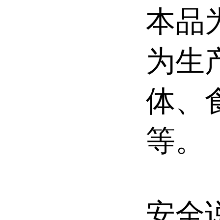
本品
为生
体、
等。
安全说