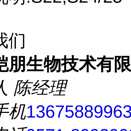
我们
铠朋生物技术有
人
陈经理
手机
1367588996